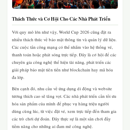
Thách Thức và Cơ Hội Cho Các Nhà Phát Triển
Với quy mô lớn như vậy, World Cup 2026 cũng đặt ra
nhiều thách thức về bảo mật thông tin và quản lý dữ liệu.
Các cuộc tấn công mạng có thể nhắm vào hệ thống vé,
thanh toán hoặc phát sóng trực tiếp. Đây là cơ hội để các
chuyên gia công nghệ thể hiện tài năng, phát triển các
giải pháp bảo mật tiên tiến như blockchain hay mã hóa
đa lớp.
Bên cạnh đó, nhu cầu về ứng dụng di động và website
tương thích cao sẽ tăng vọt. Các nhà phát triển cần tối ưu
hóa sản phẩm của mình để phục vụ hàng triệu người
dùng cùng lúc, từ việc đặt vé, xem trực tiếp đến tham gia
các trò chơi dự đoán. Đây thực sự là một sân chơi đầy
tiềm năng cho những ai đam mê công nghệ.