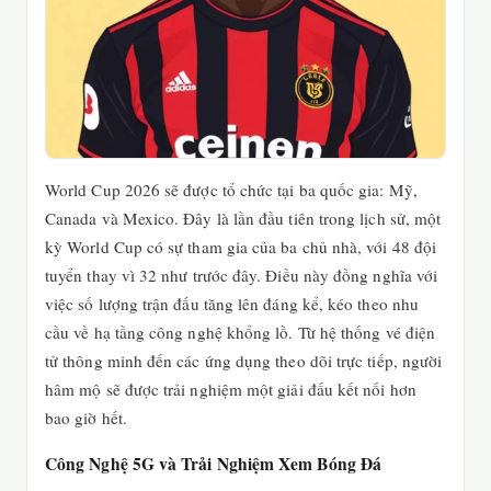
World Cup 2026 sẽ được tổ chức tại ba quốc gia: Mỹ,
Canada và Mexico. Đây là lần đầu tiên trong lịch sử, một
kỳ World Cup có sự tham gia của ba chủ nhà, với 48 đội
tuyển thay vì 32 như trước đây. Điều này đồng nghĩa với
việc số lượng trận đấu tăng lên đáng kể, kéo theo nhu
cầu về hạ tầng công nghệ khổng lồ. Từ hệ thống vé điện
tử thông minh đến các ứng dụng theo dõi trực tiếp, người
hâm mộ sẽ được trải nghiệm một giải đấu kết nối hơn
bao giờ hết.
Công Nghệ 5G và Trải Nghiệm Xem Bóng Đá