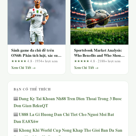
Sảnh game đa chủ đề trên
Sportsbook Market Analysis:
ON68: Phân tích luật, xác suất
Who Benefits and Who Should
và biến động thực tế
Look Elsewhere
★★★★★
4.8 · 1934+ lượt xem
★★★★★
4.8 · 2188+ lượt xem
Xem Chi Tiết →
Xem Chi Tiết →
BẠN CÓ THỂ THÍCH
Dang Ky Tai Khoan Nh88 Tren Dien Thoai Trong 3 Buoc
🎰
Don Gian BzkuQT
U888 La Gi Huong Dan Chi Tiet Cho Nguoi Moi Bat
🎰
Dau EA8X6w
Khong Khi World Cup Nong Khap The Gioi Ban Da San
🎰