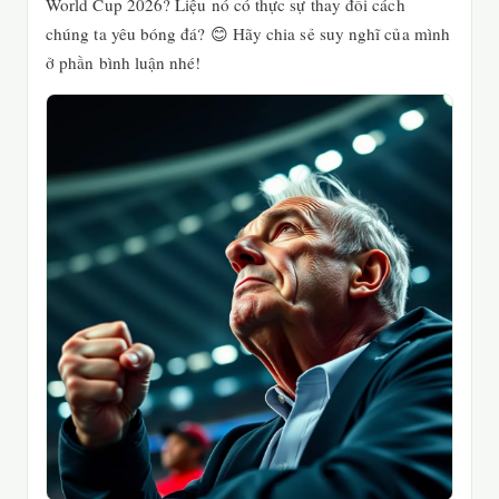
World Cup 2026? Liệu nó có thực sự thay đổi cách
chúng ta yêu bóng đá? 😊 Hãy chia sẻ suy nghĩ của mình
ở phần bình luận nhé!