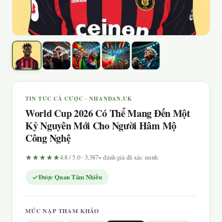
TIN TỨC CÁ CƯỢC · NHANDAN.UK
World Cup 2026 Có Thể Mang Đến Một
Kỷ Nguyên Mới Cho Người Hâm Mộ
Công Nghệ
★★★★★
4.8 / 5.0 · 3,387+ đánh giá đã xác minh
Được Quan Tâm Nhiều
MỨC NẠP THAM KHẢO