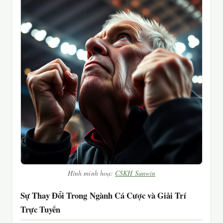
Hình minh hoạ:
CSKH Sunwin
Sự Thay Đổi Trong Ngành Cá Cược và Giải Trí
Trực Tuyến