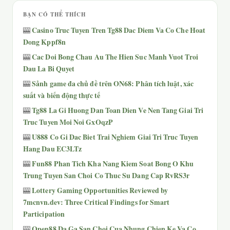
BẠN CÓ THỂ THÍCH
Casino Truc Tuyen Tren Tg88 Dac Diem Va Co Che Hoat
🎰
Dong Kppf8n
Cac Doi Bong Chau Au The Hien Suc Manh Vuot Troi
🎰
Dau La Bi Quyet
Sảnh game đa chủ đề trên ON68: Phân tích luật, xác
🎰
suất và biến động thực tế
Tg88 La Gi Huong Dan Toan Dien Ve Nen Tang Giai Tri
🎰
Truc Tuyen Moi Noi GxOqzP
U888 Co Gi Dac Biet Trai Nghiem Giai Tri Truc Tuyen
🎰
Hang Dau EC3LTz
Fun88 Phan Tich Kha Nang Kiem Soat Bong O Khu
🎰
Trung Tuyen San Choi Co Thuc Su Dang Cap RvRS3r
Lottery Gaming Opportunities Reviewed by
🎰
7mcnvn.dev: Three Critical Findings for Smart
Participation
Open88 Da Ga San Choi Cua Nhung Chien Ke Va Co
🎰