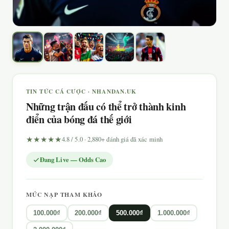
TIN TỨC CÁ CƯỢC · NHANDAN.UK
Những trận đấu có thể trở thành kinh
điển của bóng đá thế giới
★★★★★
4.8 / 5.0 · 2,880+ đánh giá đã xác minh
Đang Live — Odds Cao
MỨC NẠP THAM KHẢO
100.000₫
200.000₫
500.000₫
1.000.000₫