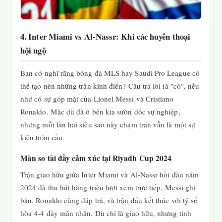
4. Inter Miami vs Al-Nassr: Khi các huyền thoại
hội ngộ
Bạn có nghĩ rằng bóng đá MLS hay Saudi Pro League có
thể tạo nên những trận kinh điển? Câu trả lời là "có", nếu
như có sự góp mặt của Lionel Messi và Cristiano
Ronaldo. Mặc dù đã ở bên kia sườn dốc sự nghiệp,
nhưng mỗi lần hai siêu sao này chạm trán vẫn là một sự
kiện toàn cầu.
Màn so tài đầy cảm xúc tại Riyadh Cup 2024
Trận giao hữu giữa Inter Miami và Al-Nassr hồi đầu năm
2024 đã thu hút hàng triệu lượt xem trực tiếp. Messi ghi
bàn, Ronaldo cũng đáp trả, và trận đấu kết thúc với tỷ số
hòa 4-4 đầy mãn nhãn. Dù chỉ là giao hữu, nhưng tinh