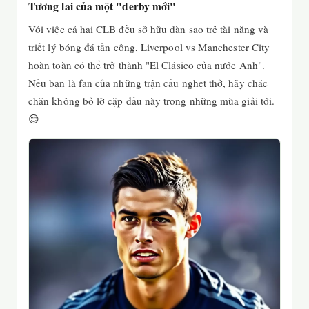
Tương lai của một "derby mới"
Với việc cả hai CLB đều sở hữu dàn sao trẻ tài năng và
triết lý bóng đá tấn công, Liverpool vs Manchester City
hoàn toàn có thể trở thành "El Clásico của nước Anh".
Nếu bạn là fan của những trận cầu nghẹt thở, hãy chắc
chắn không bỏ lỡ cặp đấu này trong những mùa giải tới.
😊