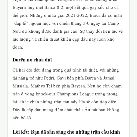
Bayern hủy diệt Barca 8-2, một kết quả gây sốc cho cả
thế giới. Nhưng ở mùa giải 2021-2022, Barca đã có màn
"đáp lễ" ngoạn mục với chiến thắng 3-0 ngay tại Camp
Nou dù không được đánh giá cao. Sự thay đổi liên tục về
lực lượng và chiến thuật khiến cặp đấu này luôn khó
đoán.
Duyên nợ chưa dứt
Cả hai đội đều đang trong quá trình tái thiết, với những
tài năng trẻ như Pedri, Gavi bên phía Barca và Jamal
Musiala, Mathys Tel bên phía Bayern. Nếu họ còn chạm
trán ở vòng knock-out Champions League trong tương
lai, chắc chắn những trận cầu nảy lửa sẽ còn tiếp diễn.
Đây là cặp đấu mang đậm chất châu Âu mà bạn không
nên bỏ lỡ.
Lời kết: Bạn đã sẵn sàng cho những trận cầu kinh