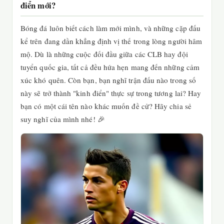
điển mới?
Bóng đá luôn biết cách làm mới mình, và những cặp đấu
kể trên đang dần khẳng định vị thế trong lòng người hâm
mộ. Dù là những cuộc đối đầu giữa các CLB hay đội
tuyển quốc gia, tất cả đều hứa hẹn mang đến những cảm
xúc khó quên. Còn bạn, bạn nghĩ trận đấu nào trong số
này sẽ trở thành "kinh điển" thực sự trong tương lai? Hay
bạn có một cái tên nào khác muốn đề cử? Hãy chia sẻ
suy nghĩ của mình nhé! 🎉