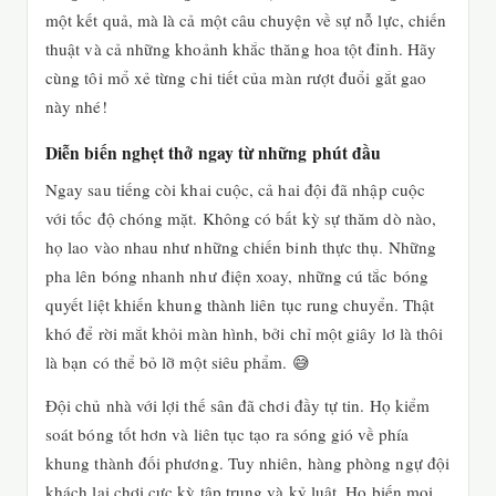
một kết quả, mà là cả một câu chuyện về sự nỗ lực, chiến
thuật và cả những khoảnh khắc thăng hoa tột đỉnh. Hãy
cùng tôi mổ xẻ từng chi tiết của màn rượt đuổi gắt gao
này nhé!
Diễn biến nghẹt thở ngay từ những phút đầu
Ngay sau tiếng còi khai cuộc, cả hai đội đã nhập cuộc
với tốc độ chóng mặt. Không có bất kỳ sự thăm dò nào,
họ lao vào nhau như những chiến binh thực thụ. Những
pha lên bóng nhanh như điện xoay, những cú tắc bóng
quyết liệt khiến khung thành liên tục rung chuyển. Thật
khó để rời mắt khỏi màn hình, bởi chỉ một giây lơ là thôi
là bạn có thể bỏ lỡ một siêu phẩm. 😅
Đội chủ nhà với lợi thế sân đã chơi đầy tự tin. Họ kiểm
soát bóng tốt hơn và liên tục tạo ra sóng gió về phía
khung thành đối phương. Tuy nhiên, hàng phòng ngự đội
khách lại chơi cực kỳ tập trung và kỷ luật. Họ biến mọi