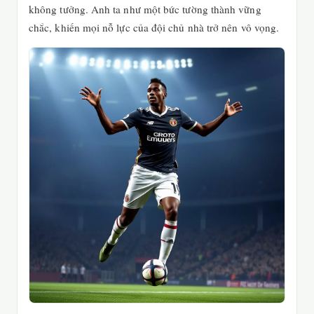
không tưởng. Anh ta như một bức tường thành vững
chắc, khiến mọi nỗ lực của đội chủ nhà trở nên vô vọng.