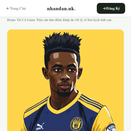
nhandan.uk
.
Trang Chủ
Đăng Ký
Home
›
Tất Cả Game
›
Trận cầu tâm điểm khép lại với tỷ số hòa kịch tính sau