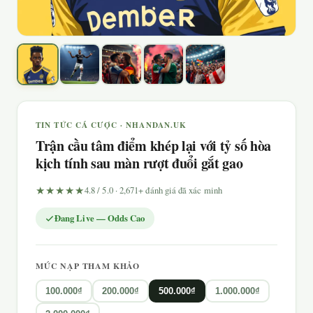
TIN TỨC CÁ CƯỢC · NHANDAN.UK
Trận cầu tâm điểm khép lại với tỷ số hòa
kịch tính sau màn rượt đuổi gắt gao
★★★★★
4.8 / 5.0 · 2,671+ đánh giá đã xác minh
Đang Live — Odds Cao
MỨC NẠP THAM KHẢO
100.000₫
200.000₫
500.000₫
1.000.000₫