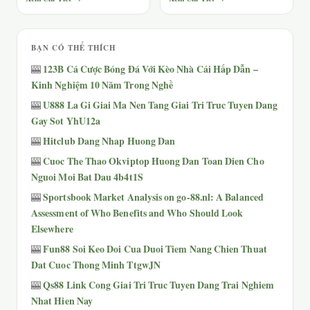
BẠN CÓ THỂ THÍCH
123B Cá Cược Bóng Đá Với Kèo Nhà Cái Hấp Dẫn –
🎰
Kinh Nghiệm 10 Năm Trong Nghề
U888 La Gi Giai Ma Nen Tang Giai Tri Truc Tuyen Dang
🎰
Gay Sot YhU12a
Hitclub Dang Nhap Huong Dan
🎰
Cuoc The Thao Okviptop Huong Dan Toan Dien Cho
🎰
Nguoi Moi Bat Dau 4b4t1S
Sportsbook Market Analysis on go-88.nl: A Balanced
🎰
Assessment of Who Benefits and Who Should Look
Elsewhere
Fun88 Soi Keo Doi Cua Duoi Tiem Nang Chien Thuat
🎰
Dat Cuoc Thong Minh TtgwJN
Qs88 Link Cong Giai Tri Truc Tuyen Dang Trai Nghiem
🎰
Nhat Hien Nay