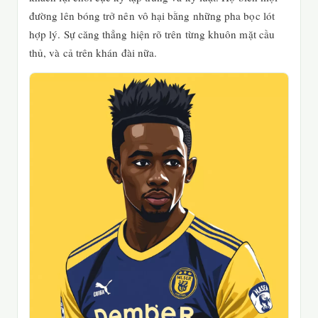
đường lên bóng trở nên vô hại bằng những pha bọc lót
hợp lý. Sự căng thẳng hiện rõ trên từng khuôn mặt cầu
thủ, và cả trên khán đài nữa.