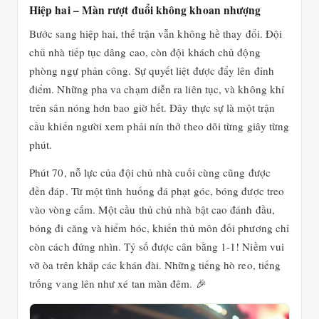
Hiệp hai – Màn rượt đuổi không khoan nhượng
Bước sang hiệp hai, thế trận vẫn không hề thay đổi. Đội
chủ nhà tiếp tục dâng cao, còn đội khách chủ động
phòng ngự phản công. Sự quyết liệt được đẩy lên đỉnh
điểm. Những pha va chạm diễn ra liên tục, và không khí
trên sân nóng hơn bao giờ hết. Đây thực sự là một trận
cầu khiến người xem phải nín thở theo dõi từng giây từng
phút.
Phút 70, nỗ lực của đội chủ nhà cuối cùng cũng được
đền đáp. Từ một tình huống đá phạt góc, bóng được treo
vào vòng cấm. Một cầu thủ chủ nhà bật cao đánh đầu,
bóng đi căng và hiểm hóc, khiến thủ môn đối phương chỉ
còn cách đứng nhìn. Tỷ số được cân bằng 1-1! Niềm vui
vỡ òa trên khắp các khán đài. Những tiếng hò reo, tiếng
trống vang lên như xé tan màn đêm. 🎉