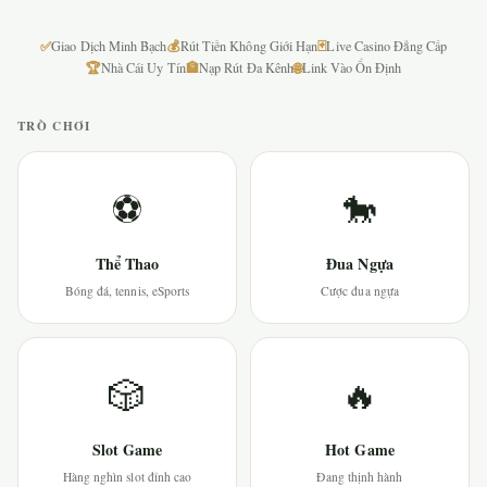
✅
💰
🃏
Giao Dịch Minh Bạch
Rút Tiền Không Giới Hạn
Live Casino Đẳng Cấp
🏆
🏦
🌐
Nhà Cái Uy Tín
Nạp Rút Đa Kênh
Link Vào Ổn Định
TRÒ CHƠI
⚽
🐎
Thể Thao
Đua Ngựa
Bóng đá, tennis, eSports
Cược đua ngựa
🎲
🔥
Slot Game
Hot Game
Hàng nghìn slot đỉnh cao
Đang thịnh hành