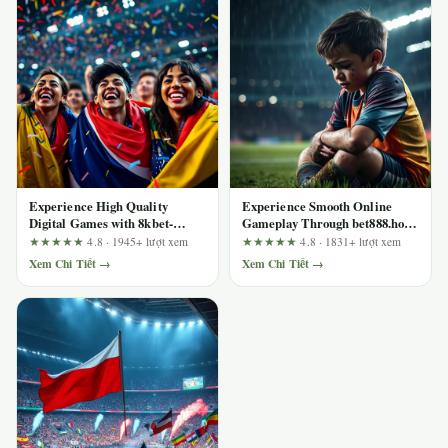
Experience High Quality
Experience Smooth Online
Digital Games with 8kbet-
Gameplay Through bet888.host:
co.com: Expectations vs.
What a Careful User Still
★★★★★
4.8 · 1945+ lượt xem
★★★★★
4.8 · 1831+ lượt xem
Verification
Needs to Verify
Xem Chi Tiết →
Xem Chi Tiết →