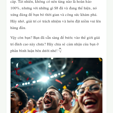
cấp. Tất nhiên, không có nền tảng nào là hoàn hảo
100%, nhưng với những gì S8 đã và đang thể hiện, nó
xứng đáng để bạn bỏ thời gian và công sức khám phá.
Hãy nhớ, giải trí có trách nhiệm và luôn đặt niềm vui lên
hàng đầu.
Vậy còn bạn? Bạn đã sẵn sàng để bước vào thế giới giải
trí đỉnh cao này chưa? Hãy chia sẻ cảm nhận của bạn ở
phần bình luận bên dưới nhé! 👇