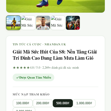
TIN TỨC CÁ CƯỢC · NHANDAN.UK
Giải Mã Sức Hút Của S8: Nền Tảng Giải
Trí Đỉnh Cao Đang Làm Mưa Làm Gió
★★★★★
4.8 / 5.0 · 2,269+ đánh giá đã xác minh
Được Quan Tâm Nhiều
MỨC NẠP THAM KHẢO
100.000₫
200.000₫
500.000₫
1.000.000₫