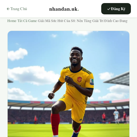
nhandan.uk
.
Trang Chủ
Đăng Ký
Home
›
Tất Cả Game
›
Giải Mã Sức Hút Của S8: Nền Tảng Giải Trí Đỉnh Cao Đang