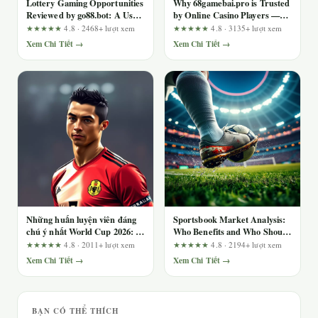
Lottery Gaming Opportunities
Why 68gamebai.pro is Trusted
Reviewed by go88.bot: A User
by Online Casino Players —
Journey Perspective
Answers to the Questions That
★★★★★
4.8 · 2468+ lượt xem
★★★★★
4.8 · 3135+ lượt xem
Matter
Xem Chi Tiết →
Xem Chi Tiết →
Những huấn luyện viên đáng
Sportsbook Market Analysis:
chú ý nhất World Cup 2026: Ai
Who Benefits and Who Should
sẽ làm nên chuyện?
Look Elsewhere
★★★★★
4.8 · 2011+ lượt xem
★★★★★
4.8 · 2194+ lượt xem
Xem Chi Tiết →
Xem Chi Tiết →
BẠN CÓ THỂ THÍCH