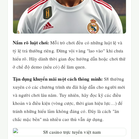
Nắm rõ luật chơi:
Mỗi trò chơi đều có những luật lệ và
tỷ lệ trả thưởng riêng. Đừng vội vàng "lao vào" khi chưa
hiểu rõ. Hãy dành thời gian đọc hướng dẫn hoặc chơi thử
ở chế độ demo (nếu có) để làm quen.
Tận dụng khuyến mãi một cách thông minh:
S8 thường
xuyên có các chương trình ưu đãi hấp dẫn cho người mới
và người chơi lâu năm. Tuy nhiên, hãy đọc kỹ các điều
khoản và điều kiện (vòng cược, thời gian hiệu lực…) để
tránh những hiểu lầm không đáng có. Đây là cách "ăn
chắc mặc bền" mà nhiều cao thủ vẫn áp dụng.