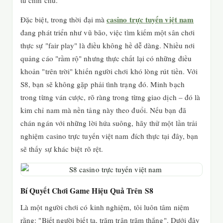
tư chỉn chu.
casino trực tuyến việt nam
Đặc biệt, trong thời đại mà
đang phát triển như vũ bão, việc tìm kiếm một sân chơi
thực sự "fair play" là điều không hề dễ dàng. Nhiều nơi
quảng cáo "rầm rộ" nhưng thực chất lại có những điều
khoản "trên trời" khiến người chơi khó lòng rút tiền. Với
S8, bạn sẽ không gặp phải tình trạng đó. Minh bạch
trong từng ván cược, rõ ràng trong từng giao dịch – đó là
kim chỉ nam mà nền tảng này theo đuổi. Nếu bạn đã
chán ngán với những lời hứa suông, hãy thử một lần trải
nghiệm casino trực tuyến việt nam đích thực tại đây, bạn
sẽ thấy sự khác biệt rõ rệt.
Bí Quyết Chơi Game Hiệu Quả Trên S8
Là một người chơi có kinh nghiệm, tôi luôn tâm niệm
rằng: "Biết người biết ta, trăm trận trăm thắng". Dưới đây