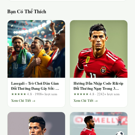
Bạn Có Thể Thích
Lasegali – Trò Chơi Dân Gian
Hướng Dẫn Nhập Code Rikvip
Đổi Thưởng Đang Gây Sốt: Có
Đổi Thưởng Ngay Trong 3
Gì Hấp Dẫn?
Bước
★★★★★
4.8 · 1908+ lượt xem
★★★★★
4.8 · 2242+ lượt xem
Xem Chi Tiết →
Xem Chi Tiết →