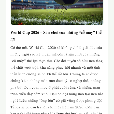
World Cup 2026 – Sân chơi của những “cỗ máy” thể
lực
Có thể nói, World Cup 2026 sẽ không chỉ là giải đấu của
những ngôi sao kỹ thuật, mà còn là sân chơi của những
“cỗ máy” thể lực thực thụ. Các đội tuyển sở hữu nền tảng
thể chất vượt trội, khả năng phục hồi nhanh và một tinh
thần kiên cường sẽ có lợi thế rất lớn. Chúng ta sẽ được
chứng kiến những màn rượt đuổi tỷ số nghẹt thở, những
pha bứt tốc ngoạn mục ở phút cuối cùng và những màn
trình diễn đầy cảm xúc. Liệu có đội bóng nào tạo nên bất
ngờ? Liệu những “ông lớn” có giữ vững được phong độ?
Tất cả sẽ có câu trả lời vào mùa hè năm 2026. Còn bạn,
bạn nghĩ đội bóng nào sẽ là “vua thể lực” tại giải đấu lần