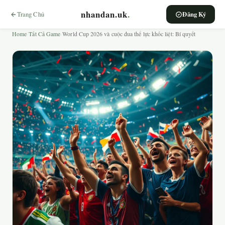
nhandan.uk
.
Trang Chủ
Đăng Ký
Home
›
Tất Cả Game
›
World Cup 2026 và cuộc đua thể lực khốc liệt: Bí quyết