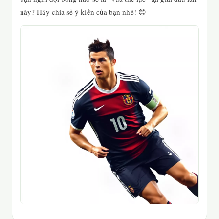
này? Hãy chia sẻ ý kiến của bạn nhé! 😊