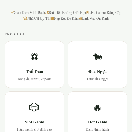
✅
💰
🃏
Giao Dịch Minh Bạch
Rút Tiền Không Giới Hạn
Live Casino Đẳng Cấp
🏆
🏦
🌐
Nhà Cái Uy Tín
Nạp Rút Đa Kênh
Link Vào Ổn Định
TRÒ CHƠI
⚽
🐎
Thể Thao
Đua Ngựa
Bóng đá, tennis, eSports
Cược đua ngựa
🎲
🔥
Slot Game
Hot Game
Hàng nghìn slot đỉnh cao
Đang thịnh hành