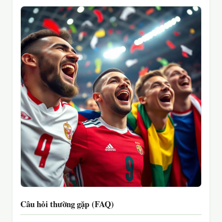
Câu hỏi thường gặp (FAQ)