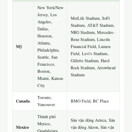
New York/New
Jersey, Los
MetLife Stadium, SoFi
Angeles,
Stadium, AT&T Stadium,
Dallas,
NRG Stadium, Mercedes-
Houston,
Benz Stadium, Lincoln
Atlanta,
Mỹ
Financial Field, Lumen
Philadelphia,
Field, Levi's Stadium,
Seattle, San
Gillette Stadium, Hard
Francisco,
Rock Stadium, Arrowhead
Boston,
Stadium
Miami, Kansas
City
Toronto,
Canada
BMO Field, BC Place
Vancouver
Thành phố
Sân vận động Azteca, Sân
Mexico,
Mexico
vận động Akron, Sân vận
Guadalajara,