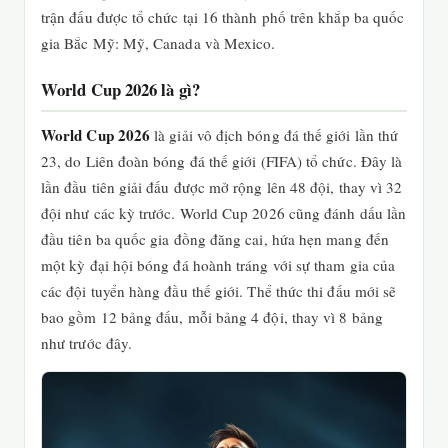
trận đấu được tổ chức tại 16 thành phố trên khắp ba quốc
gia Bắc Mỹ: Mỹ, Canada và Mexico.
World Cup 2026 là gì?
World Cup 2026
là giải vô địch bóng đá thế giới lần thứ
23, do Liên đoàn bóng đá thế giới (FIFA) tổ chức. Đây là
lần đầu tiên giải đấu được mở rộng lên 48 đội, thay vì 32
đội như các kỳ trước. World Cup 2026 cũng đánh dấu lần
đầu tiên ba quốc gia đồng đăng cai, hứa hẹn mang đến
một kỳ đại hội bóng đá hoành tráng với sự tham gia của
các đội tuyển hàng đầu thế giới. Thể thức thi đấu mới sẽ
bao gồm 12 bảng đấu, mỗi bảng 4 đội, thay vì 8 bảng
như trước đây.