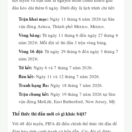
đội tuyển và trận đấu là nguyên nhân chính khiến giải
đấu kéo dài thêm 6 ngày. Dưới đây là lịch trình chi tiết:
Trận khai mạc:
Ngày 11 tháng 6 năm 2026 tại Sân
vận động Azteca, Thành phố Mexico, Mexico.
Vòng bảng:
Từ ngày 11 tháng 6 đến ngày 27 tháng 6
năm 2026. Mỗi đội sẽ thi đấu 3 trận vòng bảng.
Vòng 16 đội:
Từ ngày 29 tháng 6 đến ngày 3 tháng 7
năm 2026.
Tứ kết:
Ngày 6 và 7 tháng 7 năm 2026.
Bán kết:
Ngày 11 và 12 tháng 7 năm 2026.
Tranh hạng Ba:
Ngày 18 tháng 7 năm 2026.
Trận chung kết:
Ngày 19 tháng 7 năm 2026 tại Sân
vận động MetLife, East Rutherford, New Jersey, Mỹ.
Thể thức thi đấu mới có gì khác biệt?
Với 48 đội tuyển, FIFA đã điều chỉnh thể thức thi đấu để
đảm bảo tính cạnh tranh và hấp dẫn. Các đội sẽ được