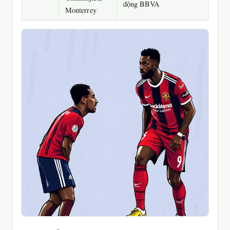
động BBVA
Monterrey