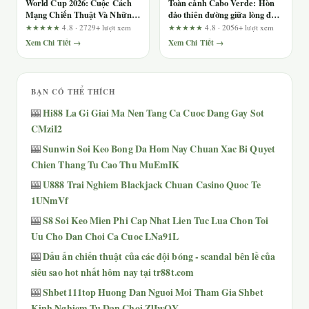
World Cup 2026: Cuộc Cách
Toàn cảnh Cabo Verde: Hòn
Mạng Chiến Thuật Và Những
đảo thiên đường giữa lòng đại
Điều Chưa Từng Có
dương và những điều bạn
★★★★★
4.8 · 2729+ lượt xem
★★★★★
4.8 · 2056+ lượt xem
chưa biết
Xem Chi Tiết →
Xem Chi Tiết →
BẠN CÓ THỂ THÍCH
Hi88 La Gi Giai Ma Nen Tang Ca Cuoc Dang Gay Sot
🎰
CMziI2
Sunwin Soi Keo Bong Da Hom Nay Chuan Xac Bi Quyet
🎰
Chien Thang Tu Cao Thu MuEmIK
U888 Trai Nghiem Blackjack Chuan Casino Quoc Te
🎰
1UNmVf
S8 Soi Keo Mien Phi Cap Nhat Lien Tuc Lua Chon Toi
🎰
Uu Cho Dan Choi Ca Cuoc LNa91L
Dấu ấn chiến thuật của các đội bóng - scandal bên lề của
🎰
siêu sao hot nhất hôm nay tại tr88t.com
Shbet111top Huong Dan Nguoi Moi Tham Gia Shbet
🎰
Kinh Nghiem Tu Dan Choi ZlIwQY