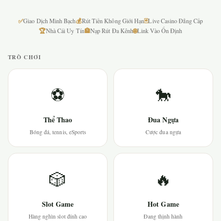
✅
💰
🃏
Giao Dịch Minh Bạch
Rút Tiền Không Giới Hạn
Live Casino Đẳng Cấp
🏆
🏦
🌐
Nhà Cái Uy Tín
Nạp Rút Đa Kênh
Link Vào Ổn Định
TRÒ CHƠI
⚽
🐎
Thể Thao
Đua Ngựa
Bóng đá, tennis, eSports
Cược đua ngựa
🎲
🔥
Slot Game
Hot Game
Hàng nghìn slot đỉnh cao
Đang thịnh hành