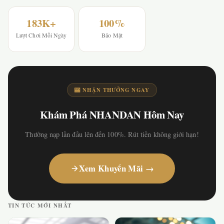
183K+
100%
Lượt Chơi Mỗi Ngày
Bảo Mật
🎰 NHẬN THƯỞNG NGAY
Khám Phá NHANDAN Hôm Nay
Thưởng nạp lần đầu lên đến 100%. Rút tiền không giới hạn!
Xem Khuyến Mãi →
TIN TỨC MỚI NHẤT