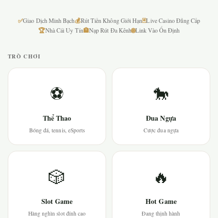
✅
💰
🃏
Giao Dịch Minh Bạch
Rút Tiền Không Giới Hạn
Live Casino Đẳng Cấp
🏆
🏦
🌐
Nhà Cái Uy Tín
Nạp Rút Đa Kênh
Link Vào Ổn Định
TRÒ CHƠI
⚽
🐎
Thể Thao
Đua Ngựa
Bóng đá, tennis, eSports
Cược đua ngựa
🎲
🔥
Slot Game
Hot Game
Hàng nghìn slot đỉnh cao
Đang thịnh hành