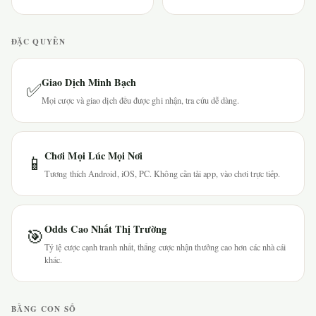
ĐẶC QUYỀN
Giao Dịch Minh Bạch
✅
Mọi cược và giao dịch đều được ghi nhận, tra cứu dễ dàng.
Chơi Mọi Lúc Mọi Nơi
📱
Tương thích Android, iOS, PC. Không cần tải app, vào chơi trực tiếp.
Odds Cao Nhất Thị Trường
🎯
Tỷ lệ cược cạnh tranh nhất, thắng cược nhận thưởng cao hơn các nhà cái
khác.
BẰNG CON SỐ