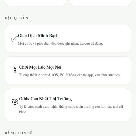
ĐẶC QUYỀN
Giao Dịch Minh Bạch
✅
Mọi cược và giao dịch đều được ghi nhận, tra cứu dễ dàng.
Chơi Mọi Lúc Mọi Nơi
📱
Tương thích Android, iOS, PC. Không cần tải app, vào chơi trực tiếp.
Odds Cao Nhất Thị Trường
🎯
Tỷ lệ cược cạnh tranh nhất, thắng cược nhận thưởng cao hơn các nhà cái
khác.
BẰNG CON SỐ