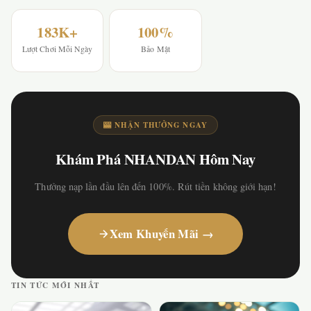
183K+
100%
Lượt Chơi Mỗi Ngày
Bảo Mật
🎰 NHẬN THƯỞNG NGAY
Khám Phá NHANDAN Hôm Nay
Thưởng nạp lần đầu lên đến 100%. Rút tiền không giới hạn!
Xem Khuyến Mãi →
TIN TỨC MỚI NHẤT