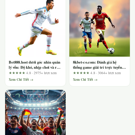
Bet888.host dưới góc nhìn quản
8kbet-co.com: Đánh giá hệ
lý vốn: Độ khó, nhịp chơi và rủi
thống game giải trí trực tuyến
ro thực tế
theo hành trình người dùng
★★★★★
4.8 · 2975+ lượt xem
★★★★★
4.8 · 3064+ lượt xem
thực tế
Xem Chi Tiết →
Xem Chi Tiết →