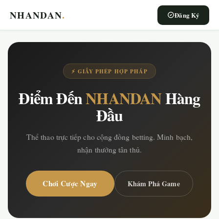
NHANDAN
.
Đăng Ký
⚡ GIẤY PHÉP HỢP PHÁP
Điểm Đến
NHANDAN
Hàng
Đầu
Thể thao trực tiếp cho cộng đồng betting. Minh bạch,
nhận thưởng tân thủ.
Chơi Cược Ngay
Khám Phá Game