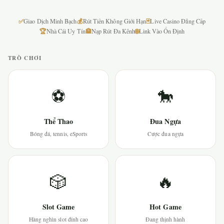
✅
💰
🃏
Giao Dịch Minh Bạch
Rút Tiền Không Giới Hạn
Live Casino Đẳng Cấp
🏆
🏦
🌐
Nhà Cái Uy Tín
Nạp Rút Đa Kênh
Link Vào Ổn Định
TRÒ CHƠI
⚽
🐎
Thể Thao
Đua Ngựa
Bóng đá, tennis, eSports
Cược đua ngựa
🎲
🔥
Slot Game
Hot Game
Hàng nghìn slot đỉnh cao
Đang thịnh hành