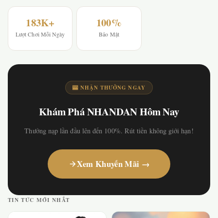
183K+
100%
Lượt Chơi Mỗi Ngày
Bảo Mật
🎰 NHẬN THƯỞNG NGAY
Khám Phá NHANDAN Hôm Nay
Thưởng nạp lần đầu lên đến 100%. Rút tiền không giới hạn!
Xem Khuyến Mãi →
TIN TỨC MỚI NHẤT