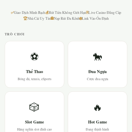
✅
💰
🃏
Giao Dịch Minh Bạch
Rút Tiền Không Giới Hạn
Live Casino Đẳng Cấp
🏆
🏦
🌐
Nhà Cái Uy Tín
Nạp Rút Đa Kênh
Link Vào Ổn Định
TRÒ CHƠI
⚽
🐎
Thể Thao
Đua Ngựa
Bóng đá, tennis, eSports
Cược đua ngựa
🎲
🔥
Slot Game
Hot Game
Hàng nghìn slot đỉnh cao
Đang thịnh hành