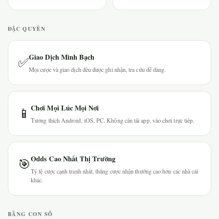
ĐẶC QUYỀN
Giao Dịch Minh Bạch
✅
Mọi cược và giao dịch đều được ghi nhận, tra cứu dễ dàng.
Chơi Mọi Lúc Mọi Nơi
📱
Tương thích Android, iOS, PC. Không cần tải app, vào chơi trực tiếp.
Odds Cao Nhất Thị Trường
🎯
Tỷ lệ cược cạnh tranh nhất, thắng cược nhận thưởng cao hơn các nhà cái
khác.
BẰNG CON SỐ