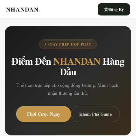
NHANDAN
.
Đăng Ký
⚡ GIẤY PHÉP HỢP PHÁP
Điểm Đến
NHANDAN
Hàng
Đầu
Thể thao trực tiếp cho cộng đồng betting. Minh bạch,
nhận thưởng tân thủ.
Chơi Cược Ngay
Khám Phá Game