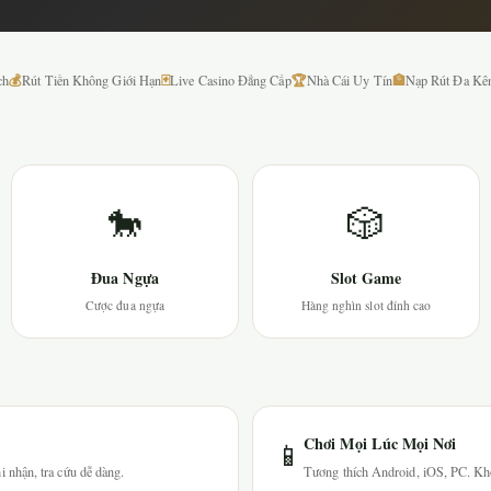
💰
🃏
🏆
🏦
ch
Rút Tiền Không Giới Hạn
Live Casino Đẳng Cấp
Nhà Cái Uy Tín
Nạp Rút Đa Kê
🐎
🎲
Đua Ngựa
Slot Game
Cược đua ngựa
Hàng nghìn slot đỉnh cao
Chơi Mọi Lúc Mọi Nơi
📱
i nhận, tra cứu dễ dàng.
Tương thích Android, iOS, PC. Khôn