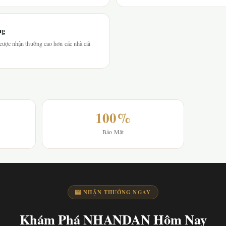
ng
 cược nhận thưởng cao hơn các nhà cái
100%
Bảo Mật
🎰 NHẬN THƯỞNG NGAY
Khám Phá NHANDAN Hôm Nay