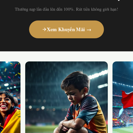
Thưởng nạp lần đầu lên đến 100%. Rút tiền không giới hạn!
Xem Khuyến Mãi →