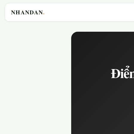
NHANDAN
.
Điể