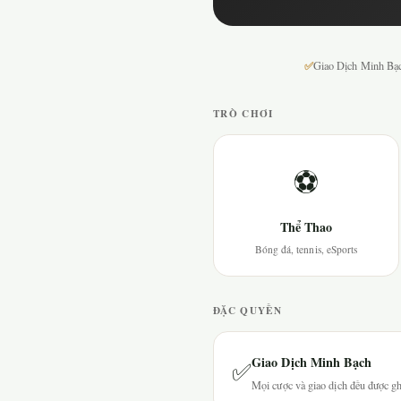
✅
Giao Dịch Minh Bạ
TRÒ CHƠI
⚽
Thể Thao
Bóng đá, tennis, eSports
ĐẶC QUYỀN
Giao Dịch Minh Bạch
✅
Mọi cược và giao dịch đều được gh