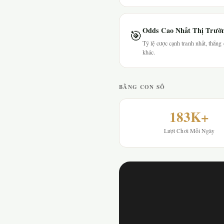
Odds Cao Nhất Thị Trườ
🎯
Tỷ lệ cược cạnh tranh nhất, thắng
khác.
BẰNG CON SỐ
183K+
Lượt Chơi Mỗi Ngày