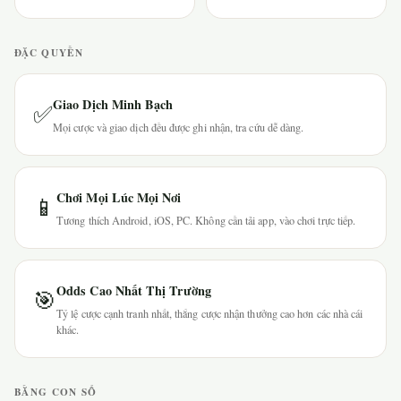
ĐẶC QUYỀN
Giao Dịch Minh Bạch
✅
Mọi cược và giao dịch đều được ghi nhận, tra cứu dễ dàng.
Chơi Mọi Lúc Mọi Nơi
📱
Tương thích Android, iOS, PC. Không cần tải app, vào chơi trực tiếp.
Odds Cao Nhất Thị Trường
🎯
Tỷ lệ cược cạnh tranh nhất, thắng cược nhận thưởng cao hơn các nhà cái
khác.
BẰNG CON SỐ