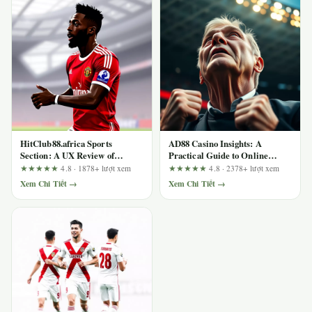
HitClub88.africa Sports
AD88 Casino Insights: A
Section: A UX Review of
Practical Guide to Online
Football Betting and Event
Table Entertainment
★★★★★
4.8 · 1878+ lượt xem
★★★★★
4.8 · 2378+ lượt xem
Navigation
Xem Chi Tiết →
Xem Chi Tiết →