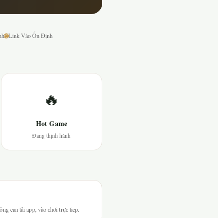
🌐
nh
Link Vào Ổn Định
🔥
Hot Game
Đang thịnh hành
g cần tải app, vào chơi trực tiếp.