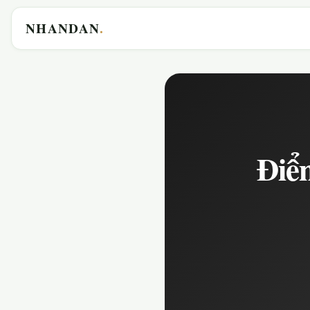
NHANDAN
.
Điể