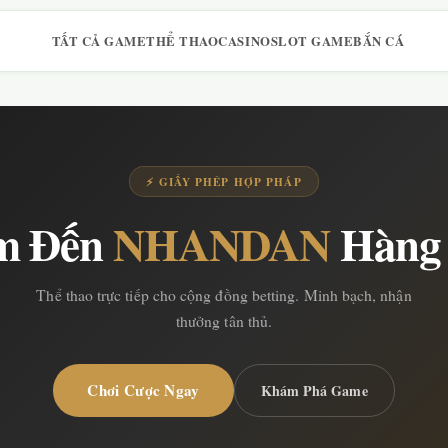
TẤT CẢ GAME
THỂ THAO
CASINO
SLOT GAME
BẮN CÁ
⚡ GIẤY PHÉP HỢP PHÁP
m Đến
NHANDAN
Hàng
Thể thao trực tiếp cho cộng đồng betting. Minh bạch, nhận
thưởng tân thủ.
Chơi Cược Ngay
Khám Phá Game