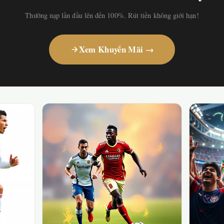
Thưởng nạp lần đầu lên đến 100%. Rút tiền không giới hạn!
Xem Khuyến Mãi →