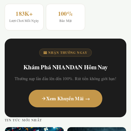
183K+
100%
Lượt Chơi Mỗi Ngày
Bảo Mật
🎰 NHẬN THƯỞNG NGAY
Khám Phá NHANDAN Hôm Nay
Thưởng nạp lần đầu lên đến 100%. Rút tiền không giới hạn!
Xem Khuyến Mãi →
TIN TỨC MỚI NHẤT