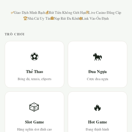
✅
💰
🃏
Giao Dịch Minh Bạch
Rút Tiền Không Giới Hạn
Live Casino Đẳng Cấp
🏆
🏦
🌐
Nhà Cái Uy Tín
Nạp Rút Đa Kênh
Link Vào Ổn Định
TRÒ CHƠI
⚽
🐎
Thể Thao
Đua Ngựa
Bóng đá, tennis, eSports
Cược đua ngựa
🎲
🔥
Slot Game
Hot Game
Hàng nghìn slot đỉnh cao
Đang thịnh hành