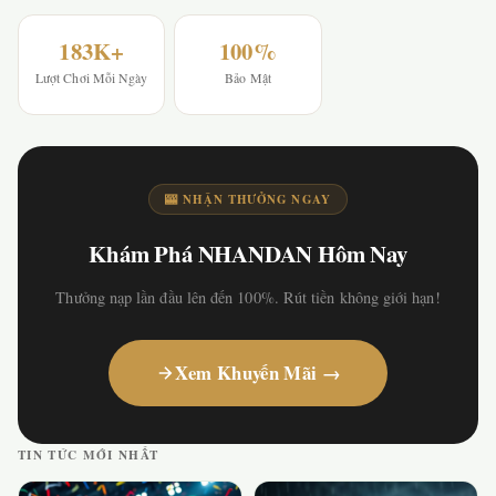
183K+
100%
Lượt Chơi Mỗi Ngày
Bảo Mật
🎰 NHẬN THƯỞNG NGAY
Khám Phá NHANDAN Hôm Nay
Thưởng nạp lần đầu lên đến 100%. Rút tiền không giới hạn!
Xem Khuyến Mãi →
TIN TỨC MỚI NHẤT