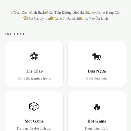
✅
💰
🃏
Giao Dịch Minh Bạch
Rút Tiền Không Giới Hạn
Live Casino Đẳng Cấp
🏆
🏦
🌐
Nhà Cái Uy Tín
Nạp Rút Đa Kênh
Link Vào Ổn Định
TRÒ CHƠI
⚽
🐎
Thể Thao
Đua Ngựa
Bóng đá, tennis, eSports
Cược đua ngựa
🎲
🔥
Slot Game
Hot Game
Hàng nghìn slot đỉnh cao
Đang thịnh hành