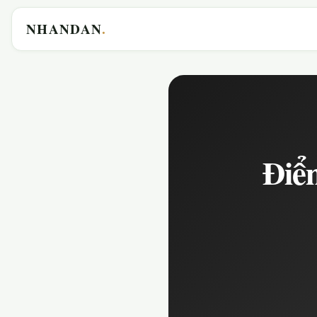
NHANDAN
.
Điể