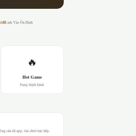
🌐
nh
Link Vào Ổn Định
🔥
Hot Game
Đang thịnh hành
g cần tải app, vào chơi trực tiếp.