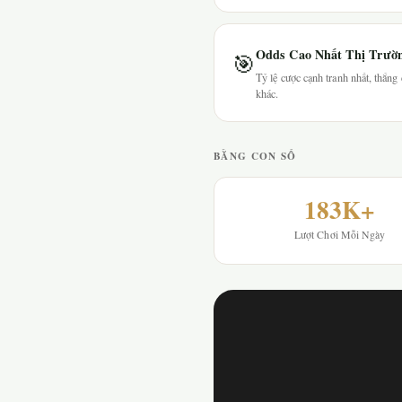
Odds Cao Nhất Thị Trườ
🎯
Tỷ lệ cược cạnh tranh nhất, thắng
khác.
BẰNG CON SỐ
183K+
Lượt Chơi Mỗi Ngày