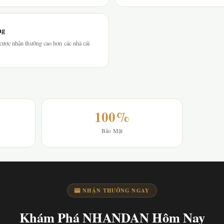
ng
 cược nhận thưởng cao hơn các nhà cái
100%
Bảo Mật
🎰 NHẬN THƯỞNG NGAY
Khám Phá NHANDAN Hôm Nay