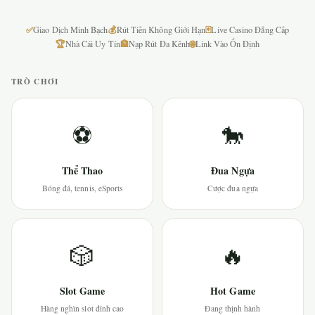
✅
💰
🃏
Giao Dịch Minh Bạch
Rút Tiền Không Giới Hạn
Live Casino Đẳng Cấp
🏆
🏦
🌐
Nhà Cái Uy Tín
Nạp Rút Đa Kênh
Link Vào Ổn Định
TRÒ CHƠI
⚽
🐎
Thể Thao
Đua Ngựa
Bóng đá, tennis, eSports
Cược đua ngựa
🎲
🔥
Slot Game
Hot Game
Hàng nghìn slot đỉnh cao
Đang thịnh hành