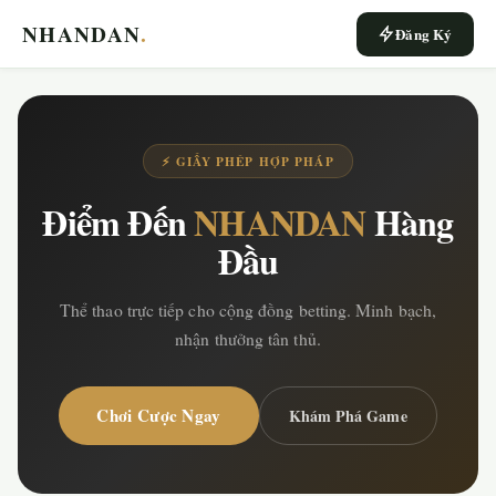
NHANDAN
.
Đăng Ký
⚡ GIẤY PHÉP HỢP PHÁP
Điểm Đến
NHANDAN
Hàng
Đầu
Thể thao trực tiếp cho cộng đồng betting. Minh bạch,
nhận thưởng tân thủ.
Chơi Cược Ngay
Khám Phá Game