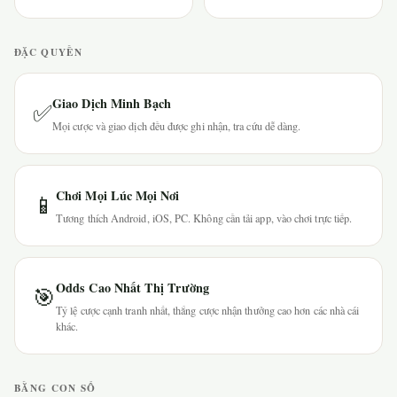
ĐẶC QUYỀN
Giao Dịch Minh Bạch
✅
Mọi cược và giao dịch đều được ghi nhận, tra cứu dễ dàng.
Chơi Mọi Lúc Mọi Nơi
📱
Tương thích Android, iOS, PC. Không cần tải app, vào chơi trực tiếp.
Odds Cao Nhất Thị Trường
🎯
Tỷ lệ cược cạnh tranh nhất, thắng cược nhận thưởng cao hơn các nhà cái
khác.
BẰNG CON SỐ