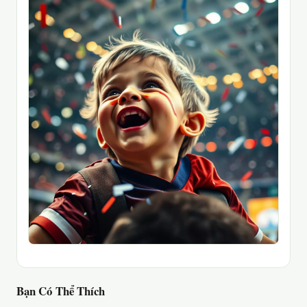
Bạn Có Thể Thích