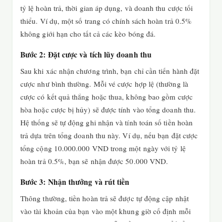
tỷ lệ hoàn trả, thời gian áp dụng, và doanh thu cược tối
thiểu. Ví dụ, một số trang có chính sách hoàn trả 0.5%
không giới hạn cho tất cả các kèo bóng đá.
Bước 2: Đặt cược và tích lũy doanh thu
Sau khi xác nhận chương trình, bạn chỉ cần tiến hành đặt
cược như bình thường. Mỗi vé cược hợp lệ (thường là
cược có kết quả thắng hoặc thua, không bao gồm cược
hòa hoặc cược bị hủy) sẽ được tính vào tổng doanh thu.
Hệ thống sẽ tự động ghi nhận và tính toán số tiền hoàn
trả dựa trên tổng doanh thu này. Ví dụ, nếu bạn đặt cược
tổng cộng 10.000.000 VND trong một ngày với tỷ lệ
hoàn trả 0.5%, bạn sẽ nhận được 50.000 VND.
Bước 3: Nhận thưởng và rút tiền
Thông thường, tiền hoàn trả sẽ được tự động cập nhật
vào tài khoản của bạn vào một khung giờ cố định mỗi