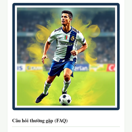
Câu hỏi thường gặp (FAQ)