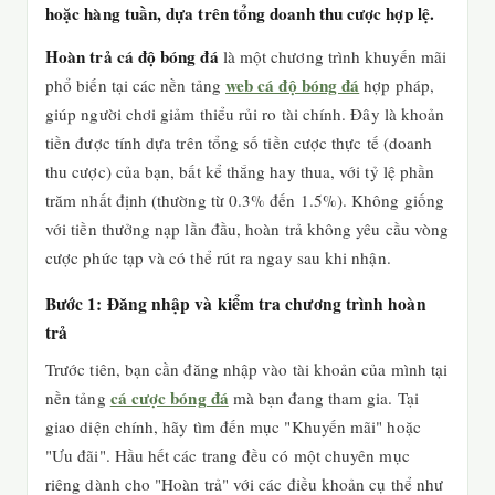
hoặc hàng tuần, dựa trên tổng doanh thu cược hợp lệ.
Hoàn trả cá độ bóng đá
là một chương trình khuyến mãi
web cá độ bóng đá
phổ biến tại các nền tảng
hợp pháp,
giúp người chơi giảm thiểu rủi ro tài chính. Đây là khoản
tiền được tính dựa trên tổng số tiền cược thực tế (doanh
thu cược) của bạn, bất kể thắng hay thua, với tỷ lệ phần
trăm nhất định (thường từ 0.3% đến 1.5%). Không giống
với tiền thưởng nạp lần đầu, hoàn trả không yêu cầu vòng
cược phức tạp và có thể rút ra ngay sau khi nhận.
Bước 1: Đăng nhập và kiểm tra chương trình hoàn
trả
Trước tiên, bạn cần đăng nhập vào tài khoản của mình tại
cá cược bóng đá
nền tảng
mà bạn đang tham gia. Tại
giao diện chính, hãy tìm đến mục "Khuyến mãi" hoặc
"Ưu đãi". Hầu hết các trang đều có một chuyên mục
riêng dành cho "Hoàn trả" với các điều khoản cụ thể như