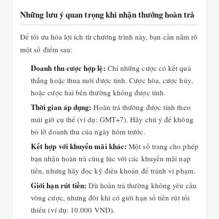
Những lưu ý quan trọng khi nhận thưởng hoàn trả
Để tối ưu hóa lợi ích từ chương trình này, bạn cần nắm rõ
một số điểm sau:
Doanh thu cược hợp lệ:
Chỉ những cược có kết quả
thắng hoặc thua mới được tính. Cược hòa, cược hủy,
hoặc cược hai bên thường không được tính.
Thời gian áp dụng:
Hoàn trả thường được tính theo
múi giờ cụ thể (ví dụ: GMT+7). Hãy chú ý để không
bỏ lỡ doanh thu của ngày hôm trước.
Kết hợp với khuyến mãi khác:
Một số trang cho phép
bạn nhận hoàn trả cùng lúc với các khuyến mãi nạp
tiền, nhưng hãy đọc kỹ điều khoản để tránh vi phạm.
Giới hạn rút tiền:
Dù hoàn trả thường không yêu cầu
vòng cược, nhưng đôi khi có giới hạn số tiền rút tối
thiểu (ví dụ: 10.000 VND).