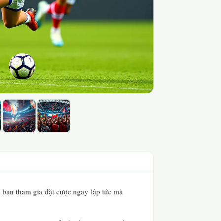
p bạn tham gia đặt cược ngay lập tức mà