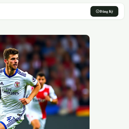
Đăng Ký