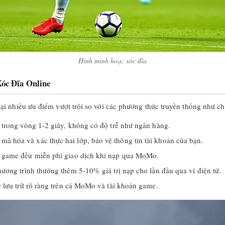
Hình minh hoạ: xóc đĩa
óc Đĩa Online
ại nhiều ưu điểm vượt trội so với các phương thức truyền thống như c
 trong vòng 1-2 giây, không có độ trễ như ngân hàng.
 hóa và xác thực hai lớp, bảo vệ thông tin tài khoản của bạn.
 game đều miễn phí giao dịch khi nạp qua MoMo.
ương trình thưởng thêm 5-10% giá trị nạp cho lần đầu qua ví điện tử.
 lưu trữ rõ ràng trên cả MoMo và tài khoản game.