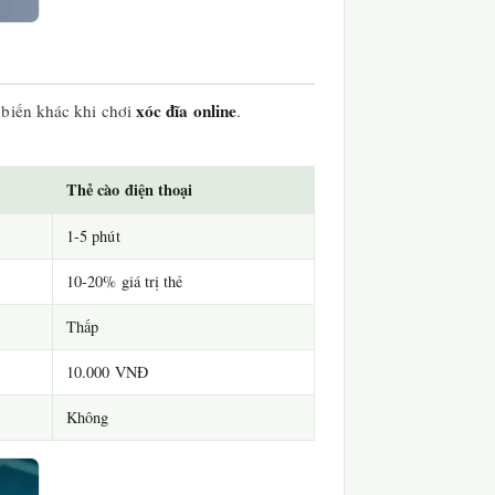
xóc đĩa online
 biến khác khi chơi
.
Thẻ cào điện thoại
1-5 phút
10-20% giá trị thẻ
Thấp
10.000 VNĐ
Không