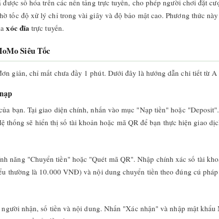
ã được số hóa trên các nền tảng trực tuyến, cho phép người chơi đặt cư
ờ tốc độ xử lý chỉ trong vài giây và độ bảo mật cao. Phương thức này
xóc đĩa
ia
trực tuyến.
MoMo Siêu Tốc
ơn giản, chỉ mất chưa đầy 1 phút. Dưới đây là hướng dẫn chi tiết từ A
 nạp
của bạn. Tại giao diện chính, nhấn vào mục "Nạp tiền" hoặc "Deposit"
ống sẽ hiển thị số tài khoản hoặc mã QR để bạn thực hiện giao dịc
nh năng "Chuyển tiền" hoặc "Quét mã QR". Nhập chính xác số tài k
iểu thường là 10.000 VNĐ) và nội dung chuyển tiền theo đúng cú pháp
ên người nhận, số tiền và nội dung. Nhấn "Xác nhận" và nhập mật khẩu