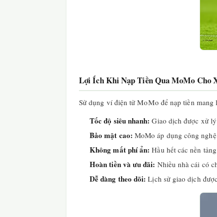
Lợi Ích Khi Nạp Tiền Qua MoMo Cho X
Sử dụng ví điện tử MoMo để nạp tiền mang l
Tốc độ siêu nhanh:
Giao dịch được xử lý
Bảo mật cao:
MoMo áp dụng công nghệ mã
Không mất phí ẩn:
Hầu hết các nền tảng
Hoàn tiền và ưu đãi:
Nhiều nhà cái có ch
Dễ dàng theo dõi:
Lịch sử giao dịch được