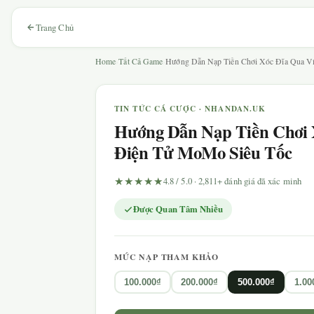
Trang Chủ
Home
›
Tất Cả Game
›
Hướng Dẫn Nạp Tiền Chơi Xóc Đĩa Qua V
TIN TỨC CÁ CƯỢC · NHANDAN.UK
Hướng Dẫn Nạp Tiền Chơi 
Điện Tử MoMo Siêu Tốc
★★★★★
4.8 / 5.0 · 2,811+ đánh giá đã xác minh
Được Quan Tâm Nhiều
MỨC NẠP THAM KHẢO
100.000₫
200.000₫
500.000₫
1.00