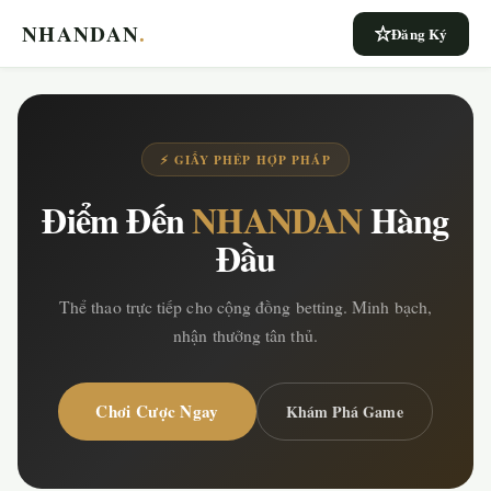
NHANDAN
.
Đăng Ký
⚡ GIẤY PHÉP HỢP PHÁP
Điểm Đến
NHANDAN
Hàng
Đầu
Thể thao trực tiếp cho cộng đồng betting. Minh bạch,
nhận thưởng tân thủ.
Chơi Cược Ngay
Khám Phá Game