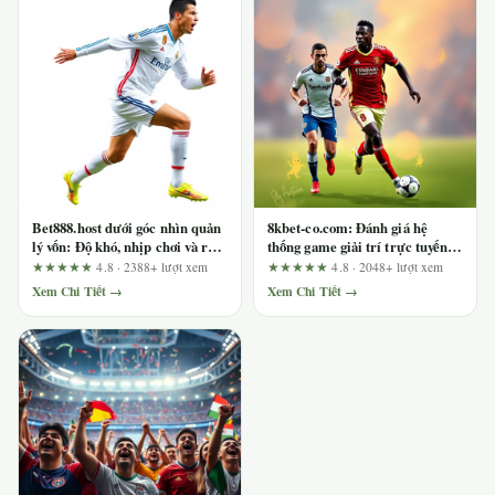
Bet888.host dưới góc nhìn quản
8kbet-co.com: Đánh giá hệ
lý vốn: Độ khó, nhịp chơi và rủi
thống game giải trí trực tuyến
ro thực tế
theo hành trình người dùng
★★★★★
4.8 · 2388+ lượt xem
★★★★★
4.8 · 2048+ lượt xem
thực tế
Xem Chi Tiết →
Xem Chi Tiết →