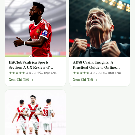
HitClub88.africa Sports
AD88 Casino Insights: A
Section: A UX Review of
Practical Guide to Online
Football Betting and Event
Table Entertainment
★★★★★
4.8 · 2055+ lượt xem
★★★★★
4.8 · 2200+ lượt xem
Navigation
Xem Chi Tiết →
Xem Chi Tiết →