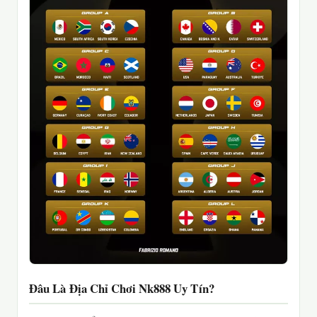
Đâu Là Địa Chỉ Chơi Nk888 Uy Tín?