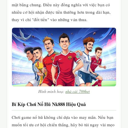
mặt bằng chung. Điều này đồng nghĩa với việc bạn có
nhiều cơ hội nhận được tiền thưởng hơn trong dài hạn,
thay vì chỉ "đốt tiền" vào những ván thua.
Hình minh hoạ:
nhà cái 789bet
Bí Kíp Chơi Nổ Hũ Nk888 Hiệu Quả
Chơi game nổ hũ không chỉ dựa vào may mắn. Nếu bạn
muốn tối ưu cơ hội chiến thắng, hãy bỏ túi ngay vài mẹo