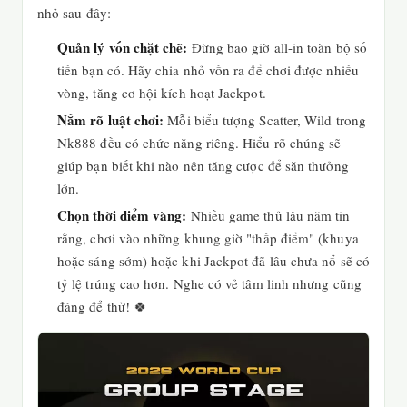
nhỏ sau đây:
Quản lý vốn chặt chẽ:
Đừng bao giờ all-in toàn bộ số
tiền bạn có. Hãy chia nhỏ vốn ra để chơi được nhiều
vòng, tăng cơ hội kích hoạt Jackpot.
Nắm rõ luật chơi:
Mỗi biểu tượng Scatter, Wild trong
Nk888 đều có chức năng riêng. Hiểu rõ chúng sẽ
giúp bạn biết khi nào nên tăng cược để săn thưởng
lớn.
Chọn thời điểm vàng:
Nhiều game thủ lâu năm tin
rằng, chơi vào những khung giờ "thấp điểm" (khuya
hoặc sáng sớm) hoặc khi Jackpot đã lâu chưa nổ sẽ có
tỷ lệ trúng cao hơn. Nghe có vẻ tâm linh nhưng cũng
đáng để thử! 🍀