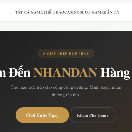
TẤT CẢ GAME
THỂ THAO
CASINO
SLOT GAME
BẮN CÁ
⚡ GIẤY PHÉP HỢP PHÁP
m Đến
NHANDAN
Hàng
Thể thao trực tiếp cho cộng đồng betting. Minh bạch, nhận
thưởng tân thủ.
Chơi Cược Ngay
Khám Phá Game