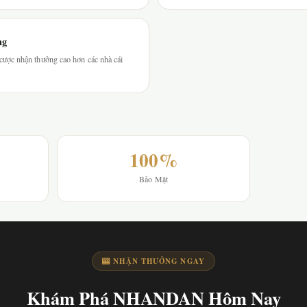
ng
 cược nhận thưởng cao hơn các nhà cái
100%
Bảo Mật
🎰 NHẬN THƯỞNG NGAY
Khám Phá NHANDAN Hôm Nay