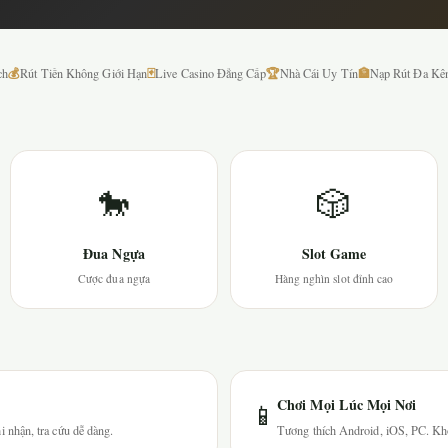
💰
🃏
🏆
🏦
ch
Rút Tiền Không Giới Hạn
Live Casino Đẳng Cấp
Nhà Cái Uy Tín
Nạp Rút Đa Kê
🐎
🎲
Đua Ngựa
Slot Game
Cược đua ngựa
Hàng nghìn slot đỉnh cao
Chơi Mọi Lúc Mọi Nơi
📱
i nhận, tra cứu dễ dàng.
Tương thích Android, iOS, PC. Khôn