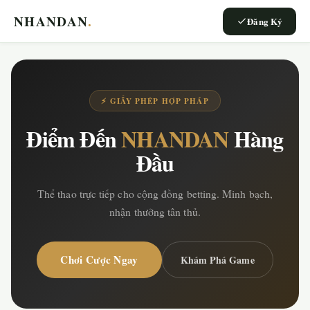
NHANDAN
.
Đăng Ký
⚡ GIẤY PHÉP HỢP PHÁP
Điểm Đến
NHANDAN
Hàng
Đầu
Thể thao trực tiếp cho cộng đồng betting. Minh bạch,
nhận thưởng tân thủ.
Chơi Cược Ngay
Khám Phá Game