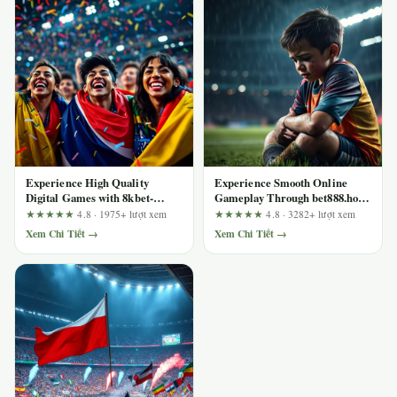
Experience High Quality
Experience Smooth Online
Digital Games with 8kbet-
Gameplay Through bet888.host:
co.com: Expectations vs.
What a Careful User Still
★★★★★
4.8 · 1975+ lượt xem
★★★★★
4.8 · 3282+ lượt xem
Verification
Needs to Verify
Xem Chi Tiết →
Xem Chi Tiết →