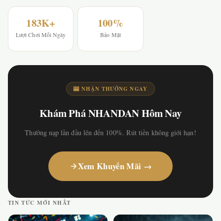
183K+
100%
Lượt Chơi Mỗi Ngày
Bảo Mật
🎰 NHẬN THƯỞNG NGAY
Khám Phá NHANDAN Hôm Nay
Thưởng nạp lần đầu lên đến 100%. Rút tiền không giới hạn!
Xem Khuyến Mãi →
TIN TỨC MỚI NHẤT