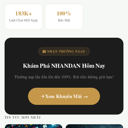
183K+
100%
Lượt Chơi Mỗi Ngày
Bảo Mật
🎰 NHẬN THƯỞNG NGAY
Khám Phá NHANDAN Hôm Nay
Thưởng nạp lần đầu lên đến 100%. Rút tiền không giới hạn!
Xem Khuyến Mãi →
TIN TỨC MỚI NHẤT