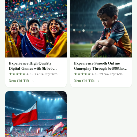
Experience High Quality
Experience Smooth Online
Digital Games with 8kbet-
Gameplay Through bet888.host:
co.com: Expectations vs.
What a Careful User Still
★★★★★
4.8 · 3379+ lượt xem
★★★★★
4.8 · 2974+ lượt xem
Verification
Needs to Verify
Xem Chi Tiết →
Xem Chi Tiết →