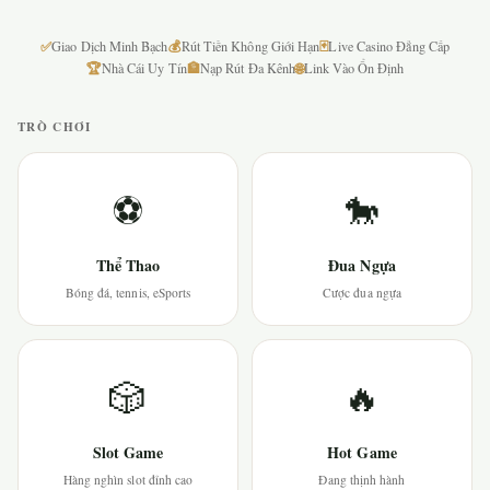
✅
💰
🃏
Giao Dịch Minh Bạch
Rút Tiền Không Giới Hạn
Live Casino Đẳng Cấp
🏆
🏦
🌐
Nhà Cái Uy Tín
Nạp Rút Đa Kênh
Link Vào Ổn Định
TRÒ CHƠI
⚽
🐎
Thể Thao
Đua Ngựa
Bóng đá, tennis, eSports
Cược đua ngựa
🎲
🔥
Slot Game
Hot Game
Hàng nghìn slot đỉnh cao
Đang thịnh hành