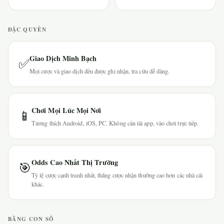
ĐẶC QUYỀN
Giao Dịch Minh Bạch
✅
Mọi cược và giao dịch đều được ghi nhận, tra cứu dễ dàng.
Chơi Mọi Lúc Mọi Nơi
📱
Tương thích Android, iOS, PC. Không cần tải app, vào chơi trực tiếp.
Odds Cao Nhất Thị Trường
🎯
Tỷ lệ cược cạnh tranh nhất, thắng cược nhận thưởng cao hơn các nhà cái
khác.
BẰNG CON SỐ