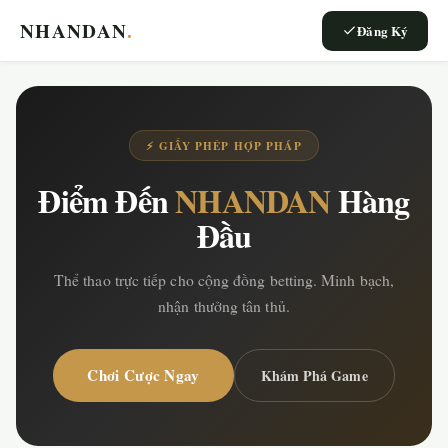
NHANDAN
.
Đăng Ký
⚡ GIẤY PHÉP HỢP PHÁP
Điểm Đến
NHANDAN
Hàng
Đầu
Thể thao trực tiếp cho cộng đồng betting. Minh bạch,
nhận thưởng tân thủ.
Chơi Cược Ngay
Khám Phá Game