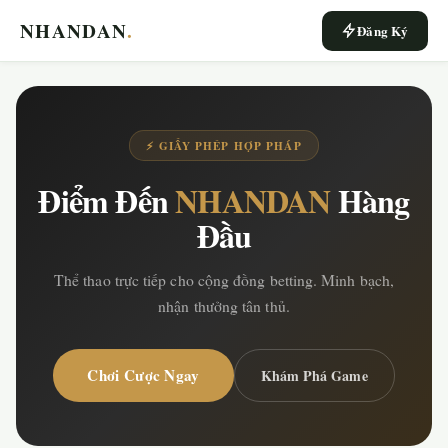
NHANDAN
.
Đăng Ký
⚡ GIẤY PHÉP HỢP PHÁP
Điểm Đến
NHANDAN
Hàng
Đầu
Thể thao trực tiếp cho cộng đồng betting. Minh bạch,
nhận thưởng tân thủ.
Chơi Cược Ngay
Khám Phá Game