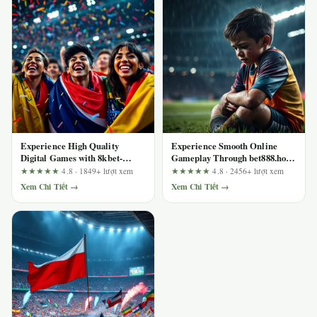
Experience High Quality
Experience Smooth Online
Digital Games with 8kbet-
Gameplay Through bet888.host:
co.com: Expectations vs.
What a Careful User Still
★★★★★
4.8 · 1849+ lượt xem
★★★★★
4.8 · 2456+ lượt xem
Verification
Needs to Verify
Xem Chi Tiết →
Xem Chi Tiết →