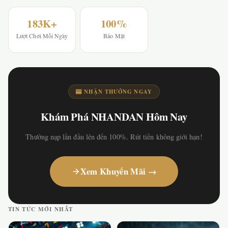
183K+
100%
Lượt Chơi Mỗi Ngày
Bảo Mật
🎰 NHẬN THƯỞNG NGAY
Khám Phá NHANDAN Hôm Nay
Thưởng nạp lần đầu lên đến 100%. Rút tiền không giới hạn!
Xem Khuyến Mãi →
TIN TỨC MỚI NHẤT