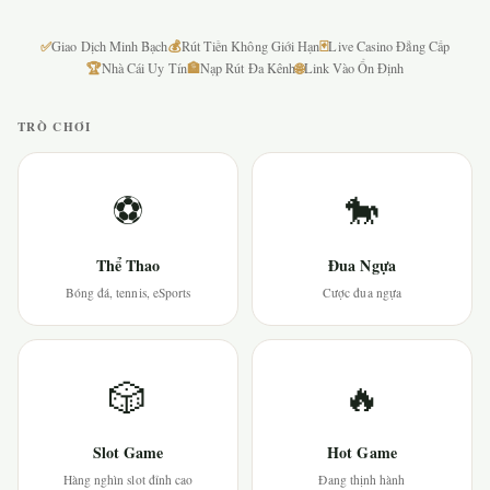
✅
💰
🃏
Giao Dịch Minh Bạch
Rút Tiền Không Giới Hạn
Live Casino Đẳng Cấp
🏆
🏦
🌐
Nhà Cái Uy Tín
Nạp Rút Đa Kênh
Link Vào Ổn Định
TRÒ CHƠI
⚽
🐎
Thể Thao
Đua Ngựa
Bóng đá, tennis, eSports
Cược đua ngựa
🎲
🔥
Slot Game
Hot Game
Hàng nghìn slot đỉnh cao
Đang thịnh hành