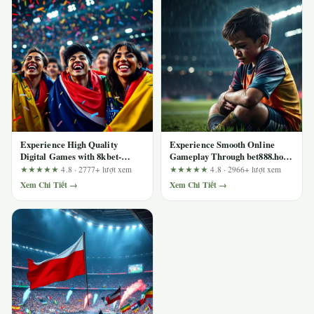
Experience High Quality
Experience Smooth Online
Digital Games with 8kbet-
Gameplay Through bet888.host:
co.com: Expectations vs.
What a Careful User Still
★★★★★
4.8 · 2777+ lượt xem
★★★★★
4.8 · 2966+ lượt xem
Verification
Needs to Verify
Xem Chi Tiết →
Xem Chi Tiết →