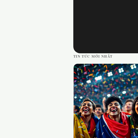
TIN TỨC MỚI NHẤT