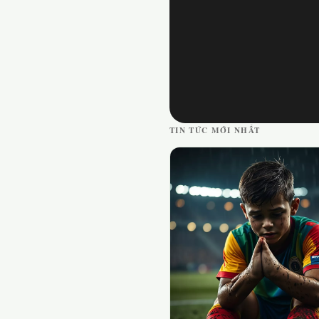
TIN TỨC MỚI NHẤT