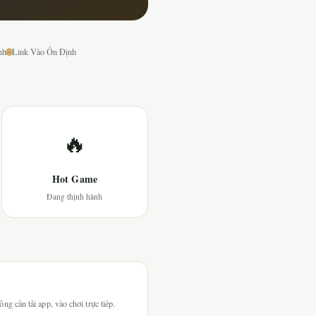
🌐
nh
Link Vào Ổn Định
🔥
Hot Game
Đang thịnh hành
g cần tải app, vào chơi trực tiếp.