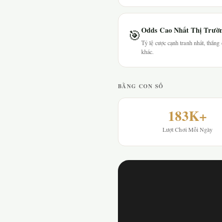
Odds Cao Nhất Thị Trườ
🎯
Tỷ lệ cược cạnh tranh nhất, thắng
khác.
BẰNG CON SỐ
183K+
Lượt Chơi Mỗi Ngày